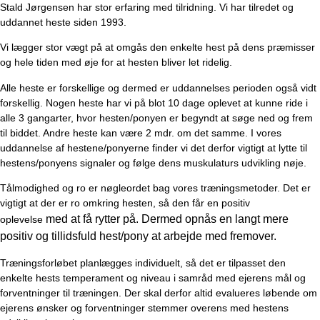
Stald Jørgensen har stor erfaring med tilridning. Vi har tilredet og
uddannet heste siden 1993.
Vi lægger stor vægt på at omgås den enkelte hest på dens præmisser
og hele tiden med øje for at hesten bliver let ridelig.
Alle heste er forskellige og dermed er uddannelses perioden også vidt
forskellig. Nogen heste har vi på blot 10 dage oplevet at kunne ride i
alle 3 gangarter, hvor hesten/ponyen er begyndt at søge ned og frem
til biddet. Andre heste kan være 2 mdr. om det samme. I vores
uddannelse af hestene/ponyerne finder vi det derfor vigtigt at lytte til
hestens/ponyens signaler og følge dens muskulaturs udvikling nøje.
Tålmodighed og ro er nøgleordet bag vores træningsmetoder. Det er
vigtigt at der er ro omkring hesten, så den får en positiv
med at få rytter på. Dermed opnås en langt mere
oplevelse
positiv og tillidsfuld hest/pony at arbejde med fremover.
Træningsforløbet planlægges individuelt, så det er tilpasset den
enkelte hests temperament og niveau i samråd med ejerens mål og
forventninger til træningen. Der skal derfor altid evalueres løbende om
ejerens ønsker og forventninger stemmer overens med hestens