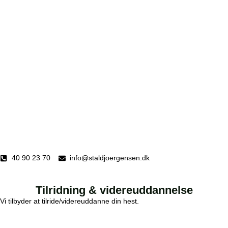
40 90 23 70
info@staldjoergensen.dk
Tilridning & videreuddannelse
Vi tilbyder at tilride/videreuddanne din hest.